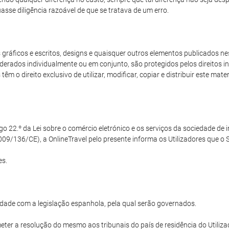
sse diligência razoável de que se tratava de um erro.
ráficos e escritos, designs e quaisquer outros elementos publicados nest
derados individualmente ou em conjunto, são protegidos pelos direitos int
m o direito exclusivo de utilizar, modificar, copiar e distribuir este mat
22.º da Lei sobre o comércio eletrónico e os serviços da sociedade de in
09/136/CE), a OnlineTravel pelo presente informa os Utilizadores que o Si
es.
dade com a legislação espanhola, pela qual serão governados.
ter a resolução do mesmo aos tribunais do país de residência do Utilizad