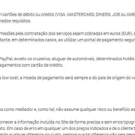
com cartões de débito ou crédito (VISA, MASTERCARD, DINERS, JCB ou A
nados requisitos.
issões pela contratação dos serviços sejam cobradas em euros (EUR), 
ante, em determinados casos, ao utilizar um portal de pagamento segur
PayPal, exceto os cruzeiros, aluguer de automóveis, determinados hoté
agamentos com cartão de crédito.
 low-cost, a moeda de pagamento será sempre a do país de origem do v
s como mediador e, como tal, não assume qualquer risco ou benefício a
ornecer a informação incluída no Site de forma precisa e sem erros tipogr
iato. Em caso de erro em qualquer um dos preços indicados e de o client
vendo qualquer diferença no custo, sempre que tal diferença não seja d