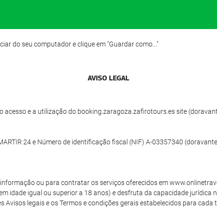
ciar do seu computador e clique em "Guardar como..."
AVISO LEGAL
acesso e a utilização do booking.zaragoza.zafirotours.es site (doravante
RTIR 24 e Número de identificação fiscal (NIF) A-03357340 (doravante,
de informação ou para contratar os serviços oferecidos em www.onlinetrav
tem idade igual ou superior a 18 anos) e desfruta da capacidade jurídica 
 Avisos legais e os Termos e condições gerais estabelecidos para cada tip