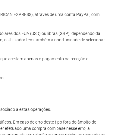
MERICAN EXPRESS), através de uma conta PayPal, com
dólares dos EUA (USD) ou libras (GBP), dependendo da
o, o Utilizador tem também a oportunidade de selecionar
is que aceitam apenas o pagamento na receção e
oo.
ssociado a estas operações.
áficos. Em caso de erro deste tipo fora do âmbito de
e ter efetuado uma compra com base nesse erro, a
esproporcionada em relação ao preço médio no mercado na