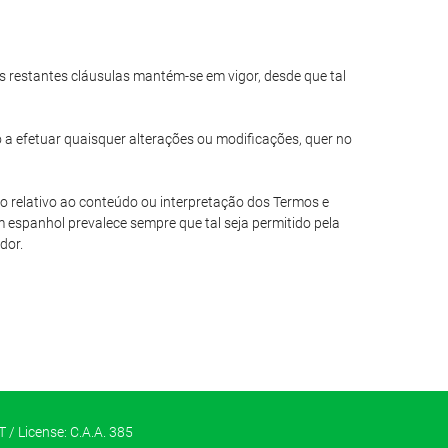
das restantes cláusulas mantém-se em vigor, desde que tal
o a efetuar quaisquer alterações ou modificações, quer no
io relativo ao conteúdo ou interpretação dos Termos e
 espanhol prevalece sempre que tal seja permitido pela
dor.
 / License: C.A.A. 385