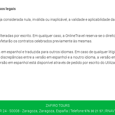
sos legais
 considerada nula, inválida ou inaplicável, a validade e aplicabilidade 
teradas por escrito. Em qualquer caso, a OnlineTravel reserva-se o direit
o afetarão os contratos celebrados previamente às mesmas.
a em espanhol e traduzida para outros idiomas. Em caso de qualquer litíg
discrepâncias entre a versão em espanhol e a noutro idioma, a versão em
versão em espanhol está disponível através de pedido por escrito do Utiliza
ZAFIRO TOURS
24 - 50008 - Zaragoza, Zaragoza, España | Telefone
| RNAVT
976 30 21 57