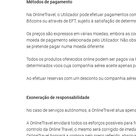
Métodos de pagamento
Na OnlineTravel, o Utilizador pode efetuar pagamentos 
Bitcoins ou através de EFT, sujeito à satisfação de determi
Os preços são expressos em várias moedas, embora as com
moeda de pagamento selecionada pelo Utilizador. Não obst
se pretende pagar numa moeda diferente.
Todos os produtos oferecidos online podem ser pagos via 
determinados voos cuja companhia aérea aceite apenas p
Ao efetuar reservas com um desconto ou companhia aérea
Exoneração de responsabilidade
No caso de serviços autónomos, a OnlineTravel atua apena
A OnlineTravel envidará todos os esforços possíveis para f
controlo da Online Travel, o mesmo será corrigido de imed
OnlineTravel honrará a compra pelo preço referido, absor