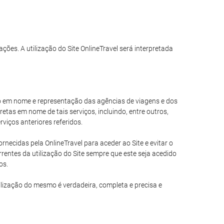
ações. A utilização do Site OnlineTravel será interpretada
ando em nome e representação das agências de viagens e dos
tas em nome de tais serviços, incluindo, entre outros,
viços anteriores referidos.
necidas pela OnlineTravel para aceder ao Site e evitar o
entes da utilização do Site sempre que este seja acedido
os.
ilização do mesmo é verdadeira, completa e precisa e