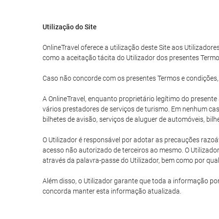
Utilização do Site
OnlineTravel oferece a utilização deste Site aos Utilizadore
como a aceitação tácita do Utilizador dos presentes Termo
Caso não concorde com os presentes Termos e condições, o U
A OnlineTravel, enquanto proprietário legítimo do present
vários prestadores de serviços de turismo. Em nenhum caso
bilhetes de avisão, serviços de aluguer de automóveis, bil
O Utilizador é responsável por adotar as precauções razoáv
acesso não autorizado de terceiros ao mesmo. O Utilizador
através da palavra-passe do Utilizador, bem como por qualq
Além disso, o Utilizador garante que toda a informação po
concorda manter esta informação atualizada.