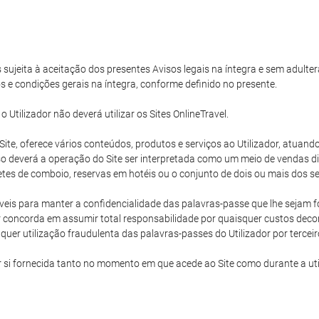
s sujeita à aceitação dos presentes Avisos legais na íntegra e sem adulter
s e condições gerais na íntegra, conforme definido no presente.
tilizador não deverá utilizar os Sites OnlineTravel.
e Site, oferece vários conteúdos, produtos e serviços ao Utilizador, atu
 deverá a operação do Site ser interpretada como um meio de vendas dire
hetes de comboio, reservas em hotéis ou o conjunto de dois ou mais dos ser
eis para manter a confidencialidade das palavras-passe que lhe sejam for
 concorda em assumir total responsabilidade por quaisquer custos decorr
uer utilização fraudulenta das palavras-passes do Utilizador por terceir
r si fornecida tanto no momento em que acede ao Site como durante a ut