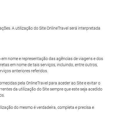
ações. A utilização do Site OnlineTravel será interpretada
ando em nome e representação das agências de viagens e dos
tas em nome de tais serviços, incluindo, entre outros,
viços anteriores referidos.
necidas pela OnlineTravel para aceder ao Site e evitar o
entes da utilização do Site sempre que este seja acedido
os.
ilização do mesmo é verdadeira, completa e precisa e