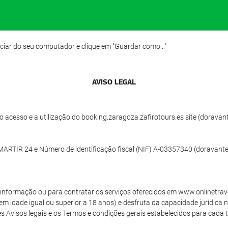
ciar do seu computador e clique em "Guardar como..."
AVISO LEGAL
acesso e a utilização do booking.zaragoza.zafirotours.es site (doravante
RTIR 24 e Número de identificação fiscal (NIF) A-03357340 (doravante,
de informação ou para contratar os serviços oferecidos em www.onlinetrav
tem idade igual ou superior a 18 anos) e desfruta da capacidade jurídica 
 Avisos legais e os Termos e condições gerais estabelecidos para cada tip