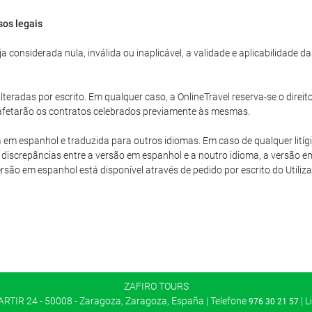
sos legais
 considerada nula, inválida ou inaplicável, a validade e aplicabilidade 
teradas por escrito. Em qualquer caso, a OnlineTravel reserva-se o direit
o afetarão os contratos celebrados previamente às mesmas.
a em espanhol e traduzida para outros idiomas. Em caso de qualquer litíg
discrepâncias entre a versão em espanhol e a noutro idioma, a versão em
versão em espanhol está disponível através de pedido por escrito do Utiliza
ZAFIRO TOURS
TIR 24 - 50008 - Zaragoza, Zaragoza, España | Telefone
| L
976 30 21 57