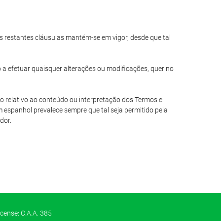
das restantes cláusulas mantém-se em vigor, desde que tal
o a efetuar quaisquer alterações ou modificações, quer no
io relativo ao conteúdo ou interpretação dos Termos e
 espanhol prevalece sempre que tal seja permitido pela
dor.
icense: C.A.A. 385