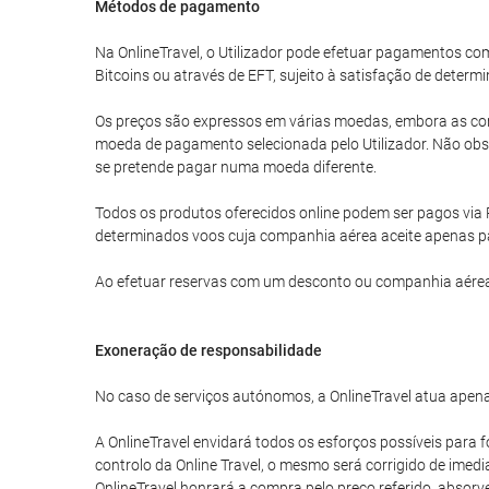
Métodos de pagamento
Na OnlineTravel, o Utilizador pode efetuar pagamentos 
Bitcoins ou através de EFT, sujeito à satisfação de determi
Os preços são expressos em várias moedas, embora as com
moeda de pagamento selecionada pelo Utilizador. Não obst
se pretende pagar numa moeda diferente.
Todos os produtos oferecidos online podem ser pagos via 
determinados voos cuja companhia aérea aceite apenas p
Ao efetuar reservas com um desconto ou companhia aérea
Exoneração de responsabilidade
No caso de serviços autónomos, a OnlineTravel atua apena
A OnlineTravel envidará todos os esforços possíveis para f
controlo da Online Travel, o mesmo será corrigido de imed
OnlineTravel honrará a compra pelo preço referido, absor