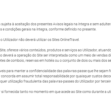
s sujeita à aceitação dos presentes Avisos legais na íntegra e sem adulter
s e condições gerais na íntegra, conforme definido no presente.
tilizador não deverá utilizar os Sites OnlineTravel.
e Site, oferece vários conteúdos, produtos e serviços ao Utilizador, atu
 deverá a operação do Site ser interpretada como um meio de vendas dire
hetes de comboio, reservas em hotéis ou o conjunto de dois ou mais dos ser
eis para manter a confidencialidade das palavras-passe que lhe sejam for
 concorda em assumir total responsabilidade por quaisquer custos decorr
uer utilização fraudulenta das palavras-passes do Utilizador por terceir
r si fornecida tanto no momento em que acede ao Site como durante a ut