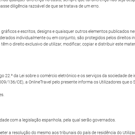
sse diligência razoável de que se tratava de um erro.
ráficos e escritos, designs e quaisquer outros elementos publicados nest
derados individualmente ou em conjunto, são protegidos pelos direitos int
m o direito exclusivo de utilizar, modificar, copiar e distribuir este mat
22.º da Lei sobre o comércio eletrónico e os serviços da sociedade de in
09/136/CE), a OnlineTravel pelo presente informa os Utilizadores que o Si
es.
dade com a legislação espanhola, pela qual serão governados.
ter a resolução do mesmo aos tribunais do país de residência do Utilizad