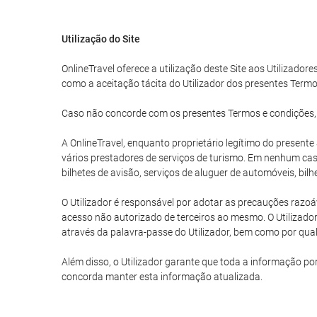
Utilização do Site
OnlineTravel oferece a utilização deste Site aos Utilizadore
como a aceitação tácita do Utilizador dos presentes Termo
Caso não concorde com os presentes Termos e condições, o U
A OnlineTravel, enquanto proprietário legítimo do present
vários prestadores de serviços de turismo. Em nenhum caso
bilhetes de avisão, serviços de aluguer de automóveis, bil
O Utilizador é responsável por adotar as precauções razoáv
acesso não autorizado de terceiros ao mesmo. O Utilizador
através da palavra-passe do Utilizador, bem como por qualq
Além disso, o Utilizador garante que toda a informação po
concorda manter esta informação atualizada.