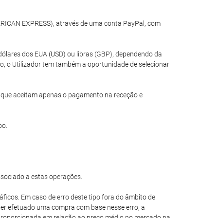
MERICAN EXPRESS), através de uma conta PayPal, com
dólares dos EUA (USD) ou libras (GBP), dependendo da
o, o Utilizador tem também a oportunidade de selecionar
is que aceitam apenas o pagamento na receção e
oo.
ssociado a estas operações.
áficos. Em caso de erro deste tipo fora do âmbito de
e ter efetuado uma compra com base nesse erro, a
esproporcionada em relação ao preço médio no mercado na