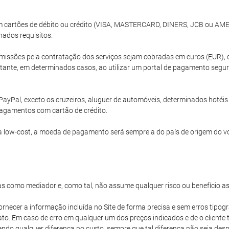
com cartões de débito ou crédito (VISA, MASTERCARD, DINERS, JCB ou A
nados requisitos.
issões pela contratação dos serviços sejam cobradas em euros (EUR), 
ante, em determinados casos, ao utilizar um portal de pagamento segur
PayPal, exceto os cruzeiros, aluguer de automóveis, determinados hoté
agamentos com cartão de crédito.
 low-cost, a moeda de pagamento será sempre a do país de origem do v
s como mediador e, como tal, não assume qualquer risco ou benefício a
ornecer a informação incluída no Site de forma precisa e sem erros tipogr
iato. Em caso de erro em qualquer um dos preços indicados e de o client
vendo qualquer diferença no custo, sempre que tal diferença não seja d