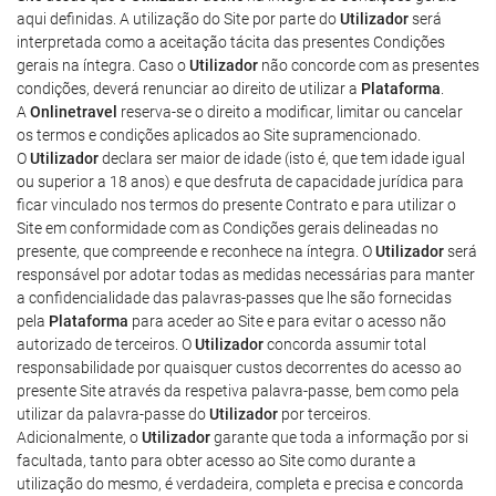
aqui definidas. A utilização do Site por parte do
Utilizador
será
interpretada como a aceitação tácita das presentes Condições
gerais na íntegra. Caso o
Utilizador
não concorde com as presentes
condições, deverá renunciar ao direito de utilizar a
Plataforma
.
A
Onlinetravel
reserva-se o direito a modificar, limitar ou cancelar
os termos e condições aplicados ao Site supramencionado.
O
Utilizador
declara ser maior de idade (isto é, que tem idade igual
ou superior a 18 anos) e que desfruta de capacidade jurídica para
ficar vinculado nos termos do presente Contrato e para utilizar o
Site em conformidade com as Condições gerais delineadas no
presente, que compreende e reconhece na íntegra. O
Utilizador
será
responsável por adotar todas as medidas necessárias para manter
a confidencialidade das palavras-passes que lhe são fornecidas
pela
Plataforma
para aceder ao Site e para evitar o acesso não
autorizado de terceiros. O
Utilizador
concorda assumir total
responsabilidade por quaisquer custos decorrentes do acesso ao
presente Site através da respetiva palavra-passe, bem como pela
utilizar da palavra-passe do
Utilizador
por terceiros.
Adicionalmente, o
Utilizador
garante que toda a informação por si
facultada, tanto para obter acesso ao Site como durante a
utilização do mesmo, é verdadeira, completa e precisa e concorda