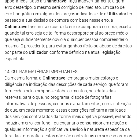
tipográficos. Caso a
Onlinetravel
faça inadvertidamente algum
erro deste tipo, o mesmo será corrigido de imediato. Em caso de
erro tipográfico em algum dos preços indicados e de o
Utilizador
ter
baseado a sua decisão de compra com base nesse erro, a
Onlinetravel
assumirá o custo do erro e cumprirá a compra, exceto
quando tal erro seja de tal forma desproporcional ao preço médio
que seja suficientemente óbvio a qualquer pessoa compreender o
mesmo. O precedente para evitar ganhos ilícito ou abuso de direitos
por parte do
Utilizador
, conforme definido na atual legislação
espanhola.
14. OUTRAS MATÉRIAS IMPORTANTES
Da mesma forma, a
Onlinetravel
emprega o maior esforço e
diligência na indicação das descrições de cada serviço, que foram
fornecidas pelos próprios estabelecimentos, nas datas das
reservas, para o que, no programa, dispõe de fotografias
informativas de pessoas, cenários e apartamentos, com a intenção
de que, em cada momento, essas descrições reflitam a realidade
dos serviços contratados da forma mais objetiva possível, evitando
induzir em erro, confundir ou enganar o consumidor em relação a
qualquer informação significativa. Devido à natureza específica da
fora das fotografias, estas não são contratuais em si mesmas, mas