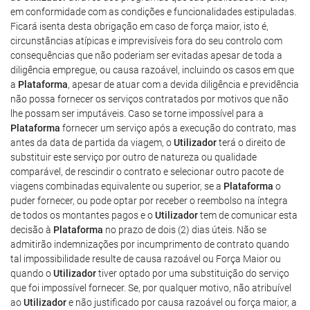
em conformidade com as condições e funcionalidades estipuladas.
Ficará isenta desta obrigação em caso de força maior, isto é,
circunstâncias atípicas e imprevisíveis fora do seu controlo com
consequências que não poderiam ser evitadas apesar de toda a
diligência empregue, ou causa razoável, incluindo os casos em que
a
Plataforma
, apesar de atuar com a devida diligência e previdência
não possa fornecer os serviços contratados por motivos que não
lhe possam ser imputáveis. Caso se torne impossível para a
Plataforma
fornecer um serviço após a execução do contrato, mas
antes da data de partida da viagem, o
Utilizador
terá o direito de
substituir este serviço por outro de natureza ou qualidade
comparável, de rescindir o contrato e selecionar outro pacote de
viagens combinadas equivalente ou superior, se a
Plataforma
o
puder fornecer, ou pode optar por receber o reembolso na íntegra
de todos os montantes pagos e o
Utilizador
tem de comunicar esta
decisão à
Plataforma
no prazo de dois (2) dias úteis. Não se
admitirão indemnizações por incumprimento de contrato quando
tal impossibilidade resulte de causa razoável ou Força Maior ou
quando o
Utilizador
tiver optado por uma substituição do serviço
que foi impossível fornecer. Se, por qualquer motivo, não atribuível
ao
Utilizador
e não justificado por causa razoável ou força maior, a