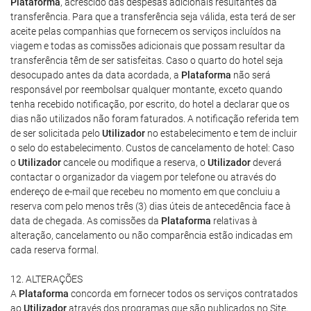
Plataforma
, acrescido das despesas adicionais resultantes da
transferência. Para que a transferência seja válida, esta terá de ser
aceite pelas companhias que fornecem os serviços incluídos na
viagem e todas as comissões adicionais que possam resultar da
transferência têm de ser satisfeitas. Caso o quarto do hotel seja
desocupado antes da data acordada, a
Plataforma
não será
responsável por reembolsar qualquer montante, exceto quando
tenha recebido notificação, por escrito, do hotel a declarar que os
dias não utilizados não foram faturados. A notificação referida tem
de ser solicitada pelo
Utilizador
no estabelecimento e tem de incluir
o selo do estabelecimento. Custos de cancelamento de hotel: Caso
o
Utilizador
cancele ou modifique a reserva, o
Utilizador
deverá
contactar o organizador da viagem por telefone ou através do
endereço de e-mail que recebeu no momento em que concluiu a
reserva com pelo menos três (3) dias úteis de antecedência face à
data de chegada. As comissões da
Plataforma
relativas à
alteração, cancelamento ou não comparência estão indicadas em
cada reserva formal.
12. ALTERAÇÕES
A
Plataforma
concorda em fornecer todos os serviços contratados
ao
Utilizador
através dos programas que são publicados no Site,