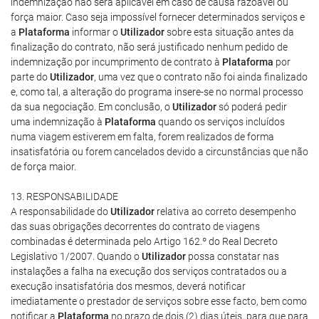
indemnização não será aplicável em caso de causa razoável ou
força maior. Caso seja impossível fornecer determinados serviços e
a
Plataforma
informar o
Utilizador
sobre esta situação antes da
finalização do contrato, não será justificado nenhum pedido de
indemnização por incumprimento de contrato à
Plataforma
por
parte do
Utilizador
, uma vez que o contrato não foi ainda finalizado
e, como tal, a alteração do programa insere-se no normal processo
da sua negociação. Em conclusão, o
Utilizador
só poderá pedir
uma indemnização à
Plataforma
quando os serviços incluídos
numa viagem estiverem em falta, forem realizados de forma
insatisfatória ou forem cancelados devido a circunstâncias que não
de força maior.
13. RESPONSABILIDADE
A responsabilidade do
Utilizador
relativa ao correto desempenho
das suas obrigações decorrentes do contrato de viagens
combinadas é determinada pelo Artigo 162.º do Real Decreto
Legislativo 1/2007. Quando o
Utilizador
possa constatar nas
instalações a falha na execução dos serviços contratados ou a
execução insatisfatória dos mesmos, deverá notificar
imediatamente o prestador de serviços sobre esse facto, bem como
notificar a
Plataforma
no prazo de dois (2) dias úteis, para que para