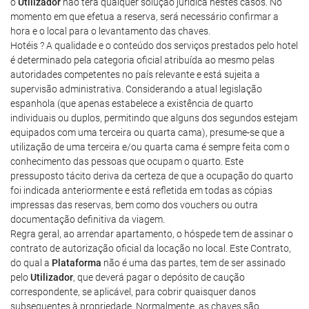
o
Utilizador
não terá qualquer solução jurídica nestes casos. No
momento em que efetua a reserva, será necessário confirmar a
hora e o local para o levantamento das chaves.
Hotéis ? A qualidade e o conteúdo dos serviços prestados pelo hotel
é determinado pela categoria oficial atribuída ao mesmo pelas
autoridades competentes no país relevante e está sujeita a
supervisão administrativa. Considerando a atual legislação
espanhola (que apenas estabelece a existência de quarto
individuais ou duplos, permitindo que alguns dos segundos estejam
equipados com uma terceira ou quarta cama), presume-se que a
utilização de uma terceira e/ou quarta cama é sempre feita com o
conhecimento das pessoas que ocupam o quarto. Este
pressuposto tácito deriva da certeza de que a ocupação do quarto
foi indicada anteriormente e está refletida em todas as cópias
impressas das reservas, bem como dos vouchers ou outra
documentação definitiva da viagem.
Regra geral, ao arrendar apartamento, o hóspede tem de assinar o
contrato de autorização oficial da locação no local. Este Contrato,
do qual a
Plataforma
não é uma das partes, tem de ser assinado
pelo
Utilizador
, que deverá pagar o depósito de caução
correspondente, se aplicável, para cobrir quaisquer danos
subsequentes à propriedade. Normalmente, as chaves são