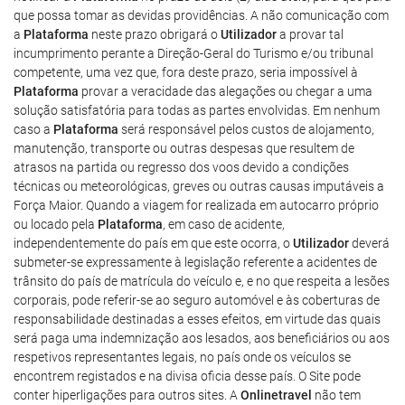
que possa tomar as devidas providências. A não comunicação com
a
Plataforma
neste prazo obrigará o
Utilizador
a provar tal
incumprimento perante a Direção-Geral do Turismo e/ou tribunal
competente, uma vez que, fora deste prazo, seria impossível à
Plataforma
provar a veracidade das alegações ou chegar a uma
solução satisfatória para todas as partes envolvidas. Em nenhum
caso a
Plataforma
será responsável pelos custos de alojamento,
manutenção, transporte ou outras despesas que resultem de
atrasos na partida ou regresso dos voos devido a condições
técnicas ou meteorológicas, greves ou outras causas imputáveis a
Força Maior. Quando a viagem for realizada em autocarro próprio
ou locado pela
Plataforma
, em caso de acidente,
independentemente do país em que este ocorra, o
Utilizador
deverá
submeter-se expressamente à legislação referente a acidentes de
trânsito do país de matrícula do veículo e, e no que respeita a lesões
corporais, pode referir-se ao seguro automóvel e às coberturas de
responsabilidade destinadas a esses efeitos, em virtude das quais
será paga uma indemnização aos lesados, aos beneficiários ou aos
respetivos representantes legais, no país onde os veículos se
encontrem registados e na divisa oficia desse país. O Site pode
conter hiperligações para outros sites. A
Onlinetravel
não tem