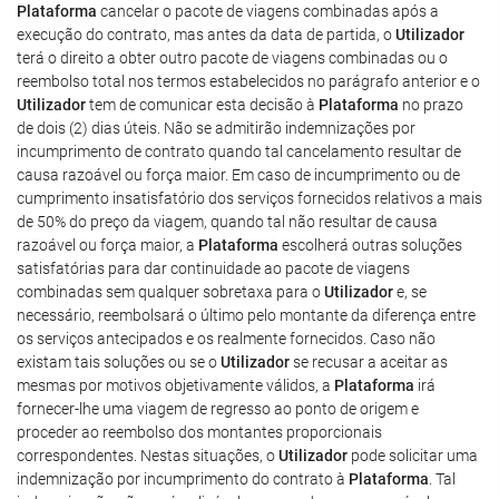
Plataforma
cancelar o pacote de viagens combinadas após a
execução do contrato, mas antes da data de partida, o
Utilizador
terá o direito a obter outro pacote de viagens combinadas ou o
reembolso total nos termos estabelecidos no parágrafo anterior e o
Utilizador
tem de comunicar esta decisão à
Plataforma
no prazo
de dois (2) dias úteis. Não se admitirão indemnizações por
incumprimento de contrato quando tal cancelamento resultar de
causa razoável ou força maior. Em caso de incumprimento ou de
cumprimento insatisfatório dos serviços fornecidos relativos a mais
de 50% do preço da viagem, quando tal não resultar de causa
razoável ou força maior, a
Plataforma
escolherá outras soluções
satisfatórias para dar continuidade ao pacote de viagens
combinadas sem qualquer sobretaxa para o
Utilizador
e, se
necessário, reembolsará o último pelo montante da diferença entre
os serviços antecipados e os realmente fornecidos. Caso não
existam tais soluções ou se o
Utilizador
se recusar a aceitar as
mesmas por motivos objetivamente válidos, a
Plataforma
irá
fornecer-lhe uma viagem de regresso ao ponto de origem e
proceder ao reembolso dos montantes proporcionais
correspondentes. Nestas situações, o
Utilizador
pode solicitar uma
indemnização por incumprimento do contrato à
Plataforma
. Tal