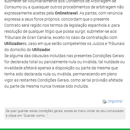
submeter-se voluntariamente aos Conselhos de Arbitragem de
Consumo ou a quaisquer outros procedimentos de arbitragem não
expressamente aceites pela
Onlinetravel
. As partes, com renúncia
expressa a seus foros próprios, concordam que o presente
Contrato será regido nos termos da legislação espanhola e, para
resolução de qualquer litígio que possa surgir, submeter-se aos
Tribunais de Gran Canária, exceto no caso da contratação com
Utilizador
es, caso em que serão competentes os Juízos e Tribunais
do domicílio do
Utilizador
.
Se alguma das cláusulas incluídas nas presentes Condições Gerais
for declarada total ou parcialmente nula ou inválida, tal nulidade ou
invalidade afetará apenas a disposição ou parte da mesma que
tenha sido declarada nula ou inválida, permanecendo em pleno
vigor as restantes Condições Gerais, como se tal provisão afetada
ou parte da mesma nunca tivesse sido incluída.
Imprimir
Se quer guardar estas condições gerais, aceda ao menu iniciar do seu computador
e clique em "Guardar como..."