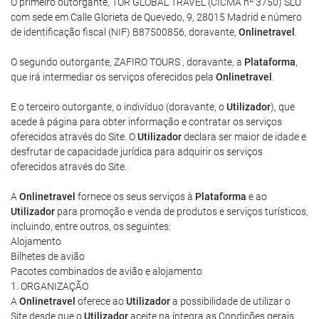
O primeiro outorgante, TOR GLOBAL TRAVEL (CICMA nº 3750) SLU
com sede em Calle Glorieta de Quevedo, 9, 28015 Madrid e número
de identificação fiscal (NIF) B87500856, doravante,
Onlinetravel
.
O segundo outorgante, ZAFIRO TOURS , doravante, a
Plataforma
,
que irá intermediar os serviços oferecidos pela
Onlinetravel
.
E o terceiro outorgante, o indivíduo (doravante, o
Utilizador
), que
acede à página para obter informação e contratar os serviços
oferecidos através do Site. O
Utilizador
declara ser maior de idade e
desfrutar de capacidade jurídica para adquirir os serviços
oferecidos através do Site.
A
Onlinetravel
fornece os seus serviços à
Plataforma
e ao
Utilizador
para promoção e venda de produtos e serviços turísticos,
incluindo, entre outros, os seguintes:
Alojamento
Bilhetes de avião
Pacotes combinados de avião e alojamento
1. ORGANIZAÇÃO
A
Onlinetravel
oferece ao
Utilizador
a possibilidade de utilizar o
Site desde que o
Utilizador
aceite na íntegra as Condições gerais