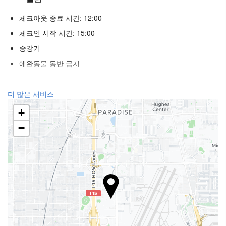
체크아웃 종료 시간: 12:00
체크인 시작 시간: 15:00
승강기
애완동물 동반 금지
푸드 & 베버리지
더 많은 서비스
일품요리 레스토랑
+
바
−
구내 커피숍
웰니스
스파
터키식 목욕탕
헬스 클럽