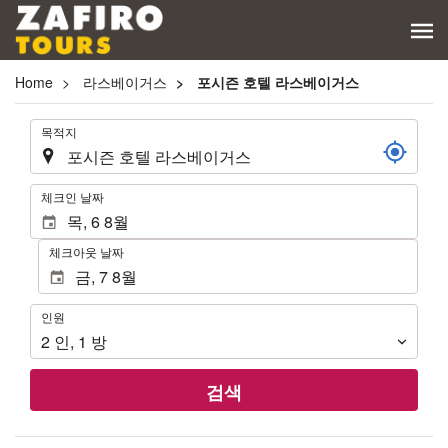
Home
라스베이거스
포시즌 호텔 라스베이거스
.
목적지
.
체크인 날짜
체크아웃 날짜
인
인원
원
2
인
,
1
방
검색