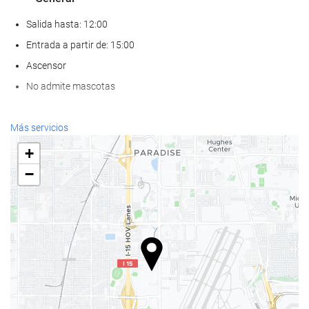
Salida hasta: 12:00
Entrada a partir de: 15:00
Ascensor
No admite mascotas
Comida y bebida
Más servicios
Restaurante a la carta
+
Bar
−
Cafetera en zonas comunes
Bienestar
Spa
Hammam
Gimnasio