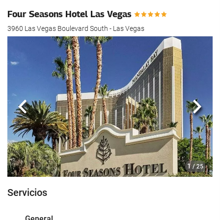
hotel.
Four Seasons Hotel Las Vegas
3960 Las Vegas Boulevard South - Las Vegas
Anterior
Sigui
1
/ 25
Servicios
General