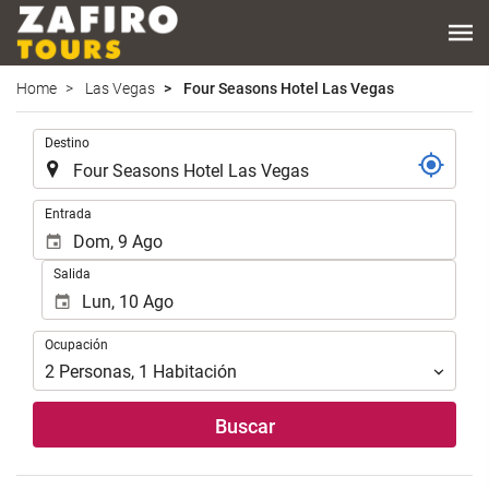
Home
Las Vegas
Four Seasons Hotel Las Vegas
Introduzca
Destino
el
lugar
de
Introduzca
Entrada
destino
las
en
fechas
Salida
el
de
que
inicio
realizar
y
Ocupación
la
Ocupación
fin
búsqueda
para
2
Personas
,
1
Habitación
de
realizar
su
la
Buscar
alojamiento..
búsqueda
de
su