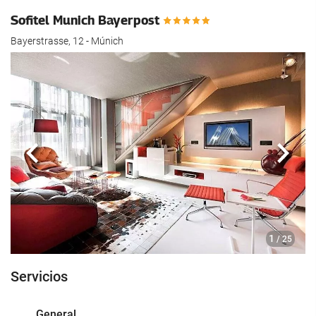
Sofitel Munich Bayerpost
Bayerstrasse, 12 - Múnich
Anterior
Sigui
1
/ 25
Servicios
General