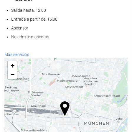
Salida hasta: 12:00
Entrada a partir de: 15:00
Ascensor
No admite mascotas
Bienestar
Más servicios
Spa
+
Hammam
−
Sauna
Gimnasio
Servicios de recepción
Recepción 24 horas
Guardaequipaje