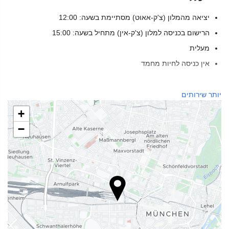
יציאה מהמלון (צ'ק-אאוט) מסתיימת בשעה: 12:00
הרישום בכניסה למלון (צ'ק-אין) מתחיל בשעה: 15:00
מעלית
אין כניסה לחיות מחמד
בריאות
יותר שירותים
ספא
+
חמאם
−
סאונה
מכון כושר
שירותי קבלה
דלפק קבלה 24 שעות ביממה
אחסון מטען