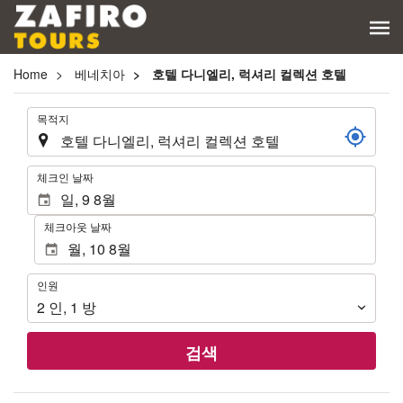
Home
베네치아
호텔 다니엘리, 럭셔리 컬렉션 호텔
.
목적지
.
체크인 날짜
체크아웃 날짜
인
인원
원
2
인
,
1
방
검색