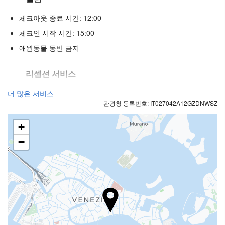
체크아웃 종료 시간: 12:00
체크인 시작 시간: 15:00
애완동물 동반 금지
리셉션 서비스
24시간 프런트 데스크
더 많은 서비스
관광청 등록번호: IT027042A12GZDNWSZ
수하물 보관소
+
푸드 & 베버리지
−
일품요리 레스토랑
바
비즈니스 시설
비지니스쎈터