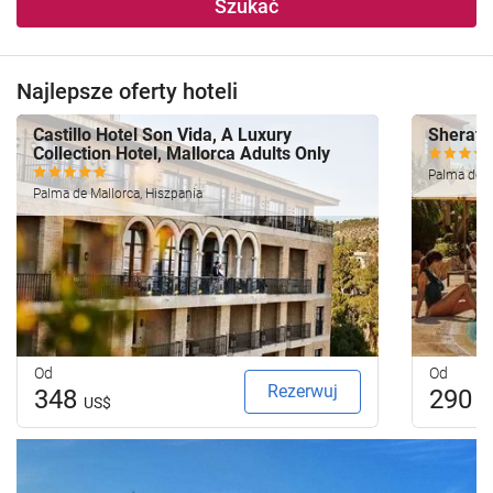
Szukać
Najlepsze oferty hoteli
Castillo Hotel Son Vida, A Luxury
Sherato
Collection Hotel, Mallorca Adults Only
Palma de M
Palma de Mallorca, Hiszpania
Od
Od
Rezerwuj
348
290
US$
U