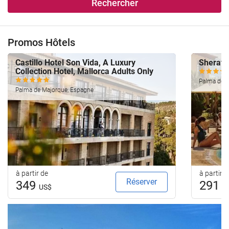
Rechercher
Promos Hôtels
Castillo Hotel Son Vida, A Luxury
Sherato
Collection Hotel, Mallorca Adults Only
Palma de M
Palma de Majorque, Espagne
à partir de
à partir d
Réserver
349
291
US$
U