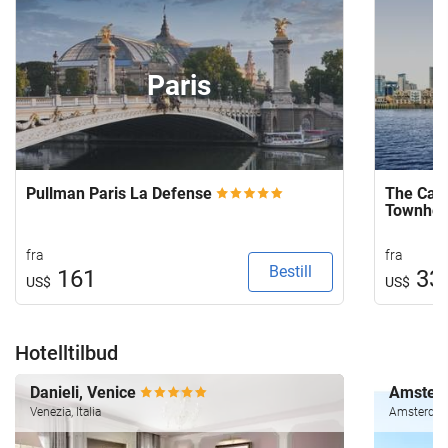
Paris
Pullman Paris La Defense
The Capi
Townho
fra
fra
Bestill
161
33
US$
US$
Hotelltilbud
Danieli, Venice
Amsterd
Venezia, Italia
Amsterdam