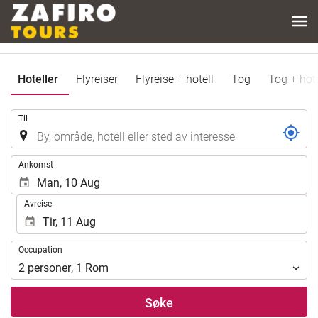
Hoteller
Flyreiser
Flyreise + hotell
Tog
Tog + hote
.
Til
.
Ankomst
Avreise
Occupation
Occupation
2
personer
,
1
Rom
Søke