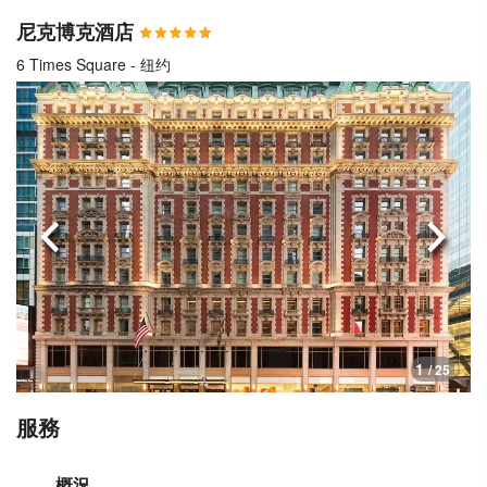
尼克博克酒店
6 Times Square - 纽约
上一頁
下一
1
/ 25
服務
概況