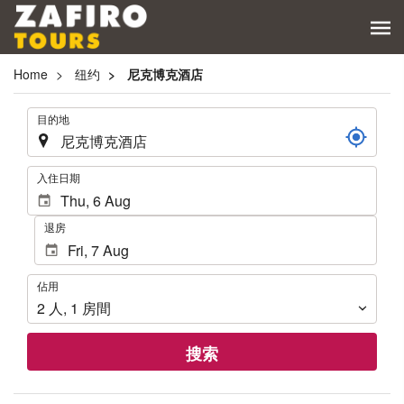
Home
纽约
尼克博克酒店
.
目的地
.
入住日期
退房
佔
佔用
用
2
人
,
1
房間
搜索