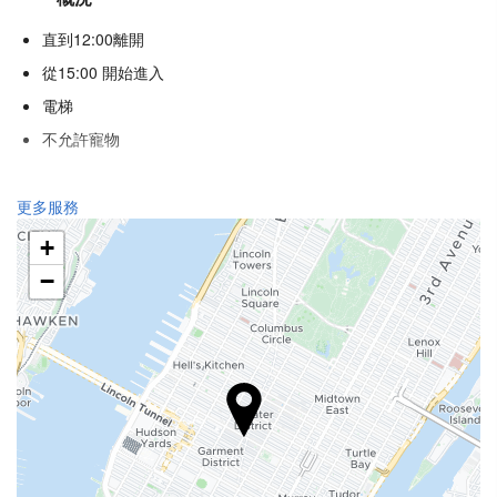
直到12:00離開
從15:00 開始進入
電梯
不允許寵物
食品與飲品
更多服務
單點餐廳
+
酒巴
−
館內咖啡店
接待服務
24 小時接待櫃檯
行李寄存
互聯網