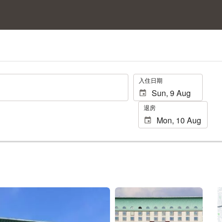
.
入住日期
退房
查看 50 張相片