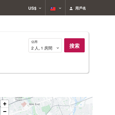
US$
用戶名
佔
佔用
搜索
用
2
人
,
1
房間
+
−