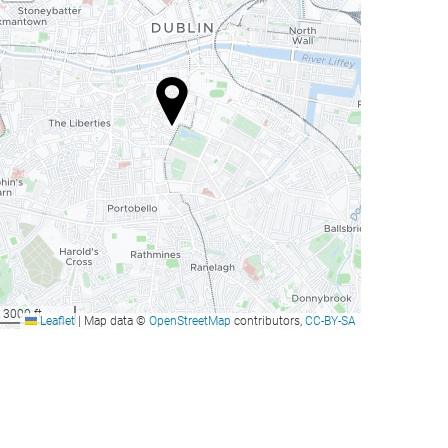
3000 ft
Leaflet
|
Map data ©
OpenStreetMap
contributors,
CC-BY-SA