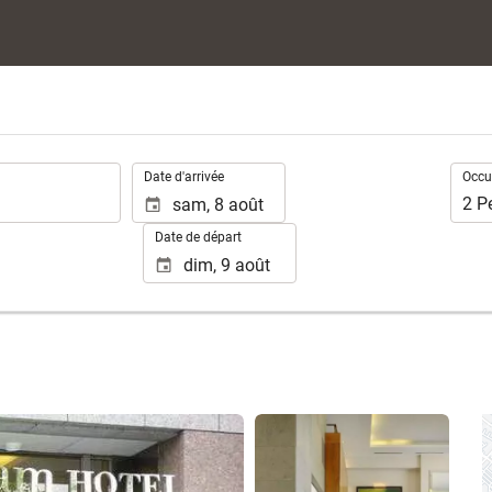
.
Occup
Date d'arrivée
Occu
2
P
Date de départ
Voir 25 photos