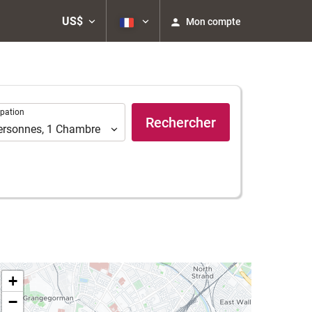
US$
Mon compte
ation
pation
Rechercher
ersonnes
,
1
Chambre
+
−